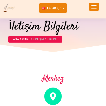
Toggle
TÜRKÇE
navigat
İletişim Bilgileri
ANA SAYFA
İLETIŞIM BILGILERI
Merkez