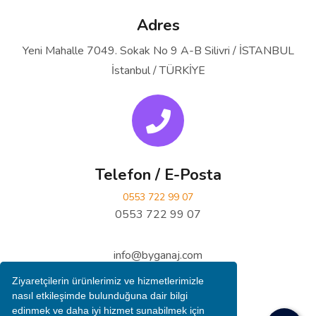
Adres
Yeni Mahalle 7049. Sokak No 9 A-B Silivri / İSTANBUL
İstanbul / TÜRKİYE
Telefon / E-Posta
0553 722 99 07
0553 722 99 07
info@byganaj.com
Ziyaretçilerin ürünlerimiz ve hizmetlerimizle
nasıl etkileşimde bulunduğuna dair bilgi
edinmek ve daha iyi hizmet sunabilmek için