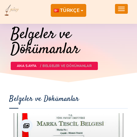
Toggle
TÜRKÇE
navigat
Belgeler ve
Dökümanlar
ANA SAYFA
BELGELER VE DÖKÜMANLAR
Belgeler ve Dökümanlar