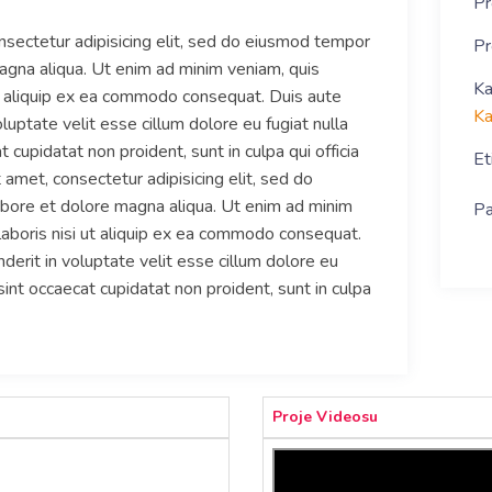
Pr
nsectetur adipisicing elit, sed do eiusmod tempor
Pr
magna aliqua. Ut enim ad minim veniam, quis
Ka
ut aliquip ex ea commodo consequat. Duis aute
Ka
oluptate velit esse cillum dolore eu fugiat nulla
 cupidatat non proident, sunt in culpa qui officia
Et
amet, consectetur adipisicing elit, sed do
abore et dolore magna aliqua. Ut enim ad minim
Pa
laboris nisi ut aliquip ex ea commodo consequat.
nderit in voluptate velit esse cillum dolore eu
 sint occaecat cupidatat non proident, sunt in culpa
Proje Videosu