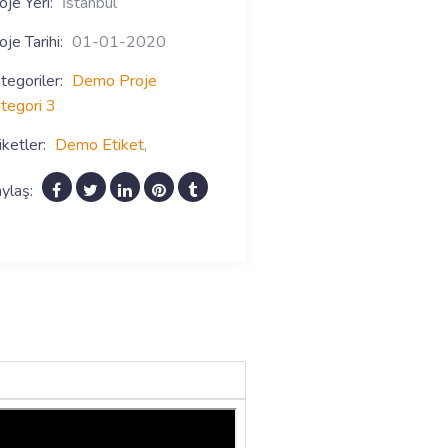
oje Yeri:
İstanbul
oje Tarihi:
01-01-2020
tegoriler:
Demo Proje
tegori 3
iketler:
Demo Etiket
,
ylaş: