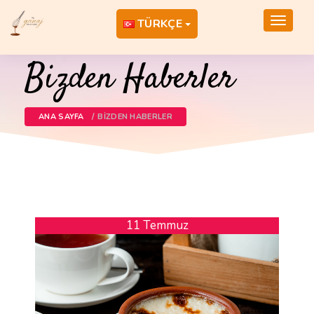
Toggle
TÜRKÇE
navigat
Bizden Haberler
ANA SAYFA
BIZDEN HABERLER
11 Temmuz